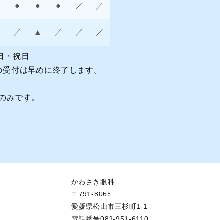
●
●
●
／
／
／
▲
／
／
／
日・祝日
前の受付は早めに終了します。
療のみです。
。
かわさき眼科
〒791-8065
愛媛県松山市三杉町1-1
電話番号089-951-6110