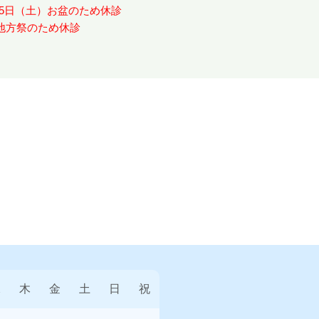
月15日（土）お盆のため休診
 地方祭のため休診
水
木
金
土
日
祝